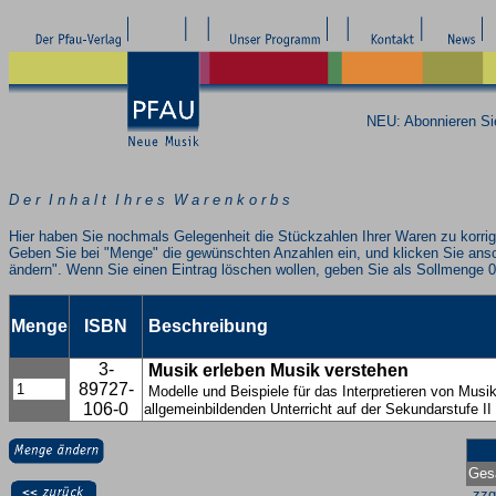
NEU: Abonnieren S
D e r I n h a l t I h r e s W a r e n k o r b s
Hier haben Sie nochmals Gelegenheit die Stückzahlen Ihrer Waren zu korrig
Geben Sie bei "Menge" die gewünschten Anzahlen ein, und klicken Sie ans
ändern". Wenn Sie einen Eintrag löschen wollen, geben Sie als Sollmenge 0
Menge
ISBN
Beschreibung
3-
Musik erleben Musik verstehen
89727-
Modelle und Beispiele für das Interpretieren von Musi
106-0
allgemeinbildenden Unterricht auf der Sekundarstufe II
Ges
zzg