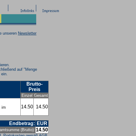
ie unseren
Newsletter
ieren.
chließend auf "Menge
 ein.
Brutto-
Preis
Einzel
Gesamt
14.50
14.50
k im
Endbetrag:
EUR
14.50
amtsumme (Brutto):
l. Portokosten gemäß
AGB
.