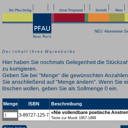
NEU: Abonnieren S
D e r I n h a l t I h r e s W a r e n k o r b s
Hier haben Sie nochmals Gelegenheit die Stückzah
zu korrigieren.
Geben Sie bei "Menge" die gewünschten Anzahlen 
Sie anschließend auf "Menge ändern". Wenn Sie ei
löschen wollen, geben Sie als Sollmenge 0 ein.
Menge
ISBN
Beschreibung
«Nie vollendbare poetische Anstr
3-89727-125-7
Texte zur Musik 1957-1999