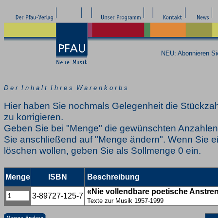
NEU: Abonnieren S
D e r I n h a l t I h r e s W a r e n k o r b s
Hier haben Sie nochmals Gelegenheit die Stückzah
zu korrigieren.
Geben Sie bei "Menge" die gewünschten Anzahlen 
Sie anschließend auf "Menge ändern". Wenn Sie ei
löschen wollen, geben Sie als Sollmenge 0 ein.
Menge
ISBN
Beschreibung
«Nie vollendbare poetische Anstr
3-89727-125-7
Texte zur Musik 1957-1999