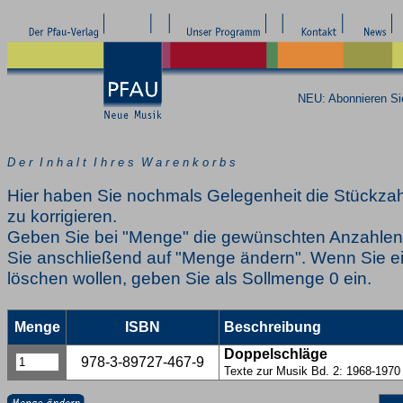
NEU: Abonnieren S
D e r I n h a l t I h r e s W a r e n k o r b s
Hier haben Sie nochmals Gelegenheit die Stückzah
zu korrigieren.
Geben Sie bei "Menge" die gewünschten Anzahlen 
Sie anschließend auf "Menge ändern". Wenn Sie ei
löschen wollen, geben Sie als Sollmenge 0 ein.
Menge
ISBN
Beschreibung
Doppelschläge
978-3-89727-467-9
Texte zur Musik Bd. 2: 1968-1970