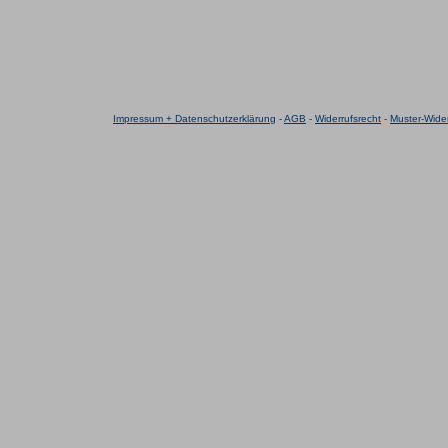
Impressum + Datenschutzerklärung
-
AGB
-
Widerrufsrecht
-
Muster-Wider