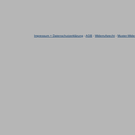
Impressum + Datenschutzerklärung
-
AGB
-
Widerrufsrecht
-
Muster-Wider