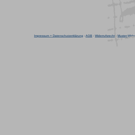
Impressum + Datenschutzerklärung
-
AGB
-
Widerrufsrecht
-
Muster-Wider