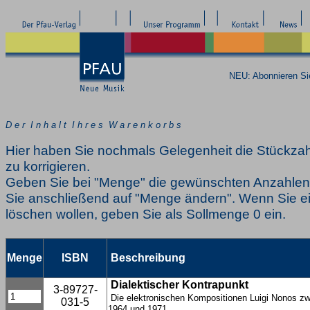
NEU: Abonnieren S
D e r I n h a l t I h r e s W a r e n k o r b s
Hier haben Sie nochmals Gelegenheit die Stückzah
zu korrigieren.
Geben Sie bei "Menge" die gewünschten Anzahlen 
Sie anschließend auf "Menge ändern". Wenn Sie ei
löschen wollen, geben Sie als Sollmenge 0 ein.
Menge
ISBN
Beschreibung
Dialektischer Kontrapunkt
3-89727-
Die elektronischen Kompositionen Luigi Nonos z
031-5
1964 und 1971