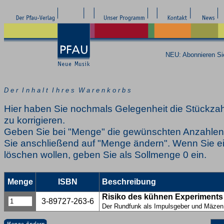
NEU: Abonnieren S
D e r I n h a l t I h r e s W a r e n k o r b s
Hier haben Sie nochmals Gelegenheit die Stückzah
zu korrigieren.
Geben Sie bei "Menge" die gewünschten Anzahlen 
Sie anschließend auf "Menge ändern". Wenn Sie ei
löschen wollen, geben Sie als Sollmenge 0 ein.
Menge
ISBN
Beschreibung
Risiko des kühnen Experiments
3-89727-263-6
Der Rundfunk als Impulsgeber und Mäzen