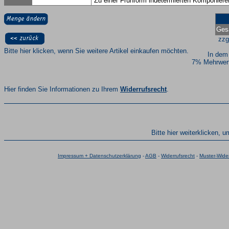
Zu einer Frühform indetermierten Komponiere
Ges
zzg
Bitte hier klicken, wenn Sie weitere Artikel einkaufen möchten.
In dem
7% Mehrwert
Hier finden Sie Informationen zu Ihrem
Widerrufsrecht
.
Bitte hier weiterklicken, 
Impressum + Datenschutzerklärung
-
AGB
-
Widerrufsrecht
-
Muster-Wider