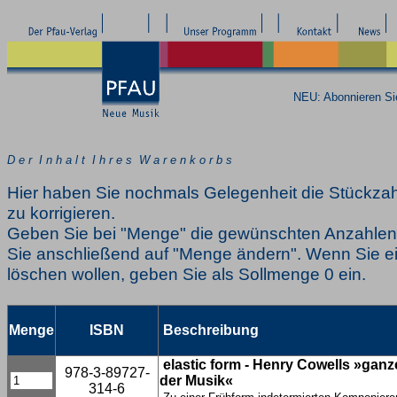
NEU: Abonnieren S
D e r I n h a l t I h r e s W a r e n k o r b s
Hier haben Sie nochmals Gelegenheit die Stückzah
zu korrigieren.
Geben Sie bei "Menge" die gewünschten Anzahlen 
Sie anschließend auf "Menge ändern". Wenn Sie ei
löschen wollen, geben Sie als Sollmenge 0 ein.
Menge
ISBN
Beschreibung
elastic form - Henry Cowells »ganz
978-3-89727-
der Musik«
314-6