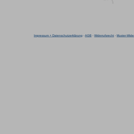
Impressum + Datenschutzerklärung
-
AGB
-
Widerrufsrecht
-
Muster-Wider