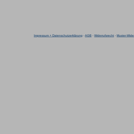
Impressum + Datenschutzerklärung
-
AGB
-
Widerrufsrecht
-
Muster-Wider