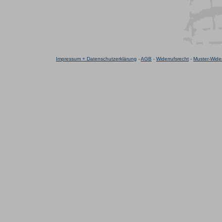
Impressum + Datenschutzerklärung
-
AGB
-
Widerrufsrecht
-
Muster-Wider