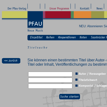
NEU: Abonnieren S
T i t e l s u c h e
Sie können einen bestimmten Titel über Autor- 
Titel oder Inhalt, Veröffentlichungen zu besti