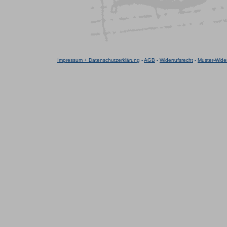
Impressum + Datenschutzerklärung
-
AGB
-
Widerrufsrecht
-
Muster-Wider