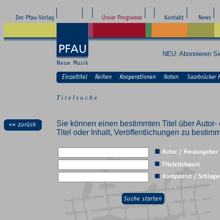
NEU: Abonnieren S
T i t e l s u c h e
Sie können einen bestimmten Titel über Autor- 
Titel oder Inhalt, Veröffentlichungen zu besti