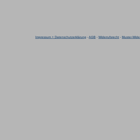
Impressum + Datenschutzerklärung
-
AGB
-
Widerrufsrecht
-
Muster-Wider