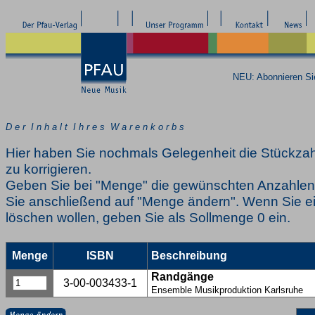
NEU: Abonnieren S
D e r I n h a l t I h r e s W a r e n k o r b s
Hier haben Sie nochmals Gelegenheit die Stückzah
zu korrigieren.
Geben Sie bei "Menge" die gewünschten Anzahlen 
Sie anschließend auf "Menge ändern". Wenn Sie ei
löschen wollen, geben Sie als Sollmenge 0 ein.
Menge
ISBN
Beschreibung
Randgänge
3-00-003433-1
Ensemble Musikproduktion Karlsruhe