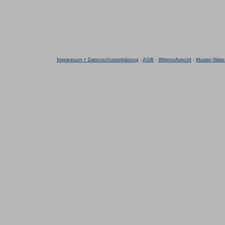
Impressum + Datenschutzerklärung
-
AGB
-
Widerrufsrecht
-
Muster-Wider