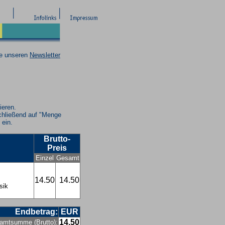
ie unseren
Newsletter
ieren.
chließend auf "Menge
 ein.
Brutto-
Preis
Einzel
Gesamt
14.50
14.50
sik
Endbetrag:
EUR
14.50
amtsumme (Brutto):