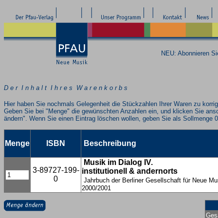
NEU: Abonnieren S
D e r I n h a l t I h r e s W a r e n k o r b s
Hier haben Sie nochmals Gelegenheit die Stückzahlen Ihrer Waren zu korrig
Geben Sie bei "Menge" die gewünschten Anzahlen ein, und klicken Sie ans
ändern". Wenn Sie einen Eintrag löschen wollen, geben Sie als Sollmenge 0
Menge
ISBN
Beschreibung
Musik im Dialog IV.
3-89727-199-
institutionell & andernorts
0
Jahrbuch der Berliner Gesellschaft für Neue Mu
2000/2001
Ges