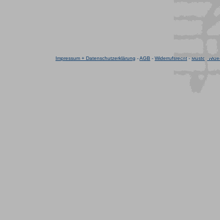
Impressum + Datenschutzerklärung
-
AGB
-
Widerrufsrecht
-
Muster-Wider