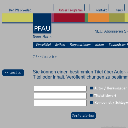
NEU: Abonnieren S
T i t e l s u c h e
Sie können einen bestimmten Titel über Autor- 
Titel oder Inhalt, Veröffentlichungen zu besti