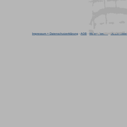
Impressum + Datenschutzerklärung
-
AGB
-
Widerrufsrecht
-
Muster-Wider