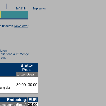
ie unseren
Newsletter
ieren.
chließend auf "Menge
 ein.
Brutto-
Preis
Einzel
Gesamt
30.00
30.00
lung der
Endbetrag:
EUR
30.00
amtsumme (Brutto):