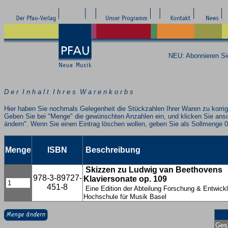
NEU: Abonnieren S
D e r I n h a l t I h r e s W a r e n k o r b s
Hier haben Sie nochmals Gelegenheit die Stückzahlen Ihrer Waren zu korrig
Geben Sie bei "Menge" die gewünschten Anzahlen ein, und klicken Sie ans
ändern". Wenn Sie einen Eintrag löschen wollen, geben Sie als Sollmenge 0
Menge
ISBN
Beschreibung
Skizzen zu Ludwig van Beethovens
978-3-89727-
Klaviersonate op. 109
451-8
Eine Edition der Abteilung Forschung & Entwick
Hochschule für Musik Basel
Ges