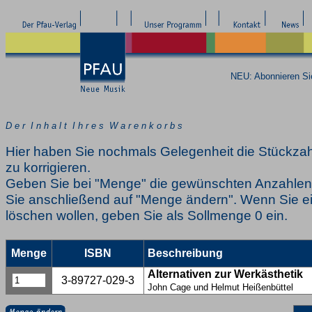
NEU: Abonnieren S
D e r I n h a l t I h r e s W a r e n k o r b s
Hier haben Sie nochmals Gelegenheit die Stückzah
zu korrigieren.
Geben Sie bei "Menge" die gewünschten Anzahlen 
Sie anschließend auf "Menge ändern". Wenn Sie ei
löschen wollen, geben Sie als Sollmenge 0 ein.
Menge
ISBN
Beschreibung
Alternativen zur Werkästhetik
3-89727-029-3
John Cage und Helmut Heißenbüttel