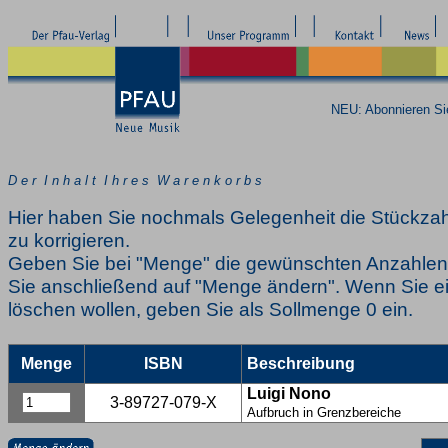
NEU: Abonnieren S
D e r I n h a l t I h r e s W a r e n k o r b s
Hier haben Sie nochmals Gelegenheit die Stückzah
zu korrigieren.
Geben Sie bei "Menge" die gewünschten Anzahlen 
Sie anschließend auf "Menge ändern". Wenn Sie ei
löschen wollen, geben Sie als Sollmenge 0 ein.
Menge
ISBN
Beschreibung
Luigi Nono
3-89727-079-X
Aufbruch in Grenzbereiche