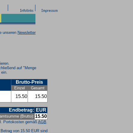
ie unseren
Newsletter
ieren.
chließend auf "Menge
 ein.
Brutto-Preis
Einzel
Gesamt
15.50
15.50
Endbetrag:
EUR
15.50
amtsumme (Brutto):
l. Portokosten gemäß
AGB
.
 Betrag von 15.50 EUR sind