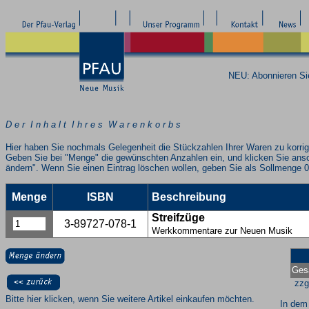
NEU: Abonnieren S
D e r I n h a l t I h r e s W a r e n k o r b s
Hier haben Sie nochmals Gelegenheit die Stückzahlen Ihrer Waren zu korrig
Geben Sie bei "Menge" die gewünschten Anzahlen ein, und klicken Sie ans
ändern". Wenn Sie einen Eintrag löschen wollen, geben Sie als Sollmenge 0
Menge
ISBN
Beschreibung
Streifzüge
3-89727-078-1
Werkkommentare zur Neuen Musik
Ges
zzg
Bitte hier klicken, wenn Sie weitere Artikel einkaufen möchten.
In dem