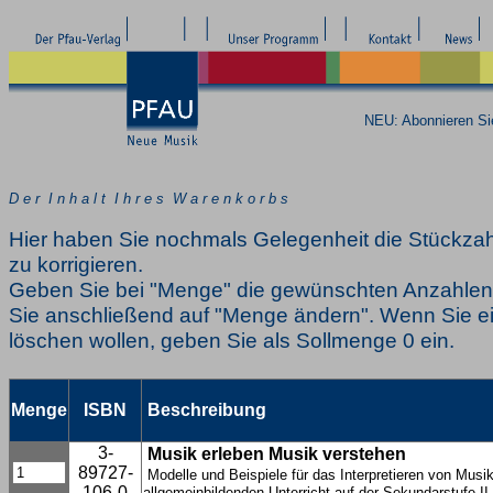
NEU: Abonnieren S
D e r I n h a l t I h r e s W a r e n k o r b s
Hier haben Sie nochmals Gelegenheit die Stückzah
zu korrigieren.
Geben Sie bei "Menge" die gewünschten Anzahlen 
Sie anschließend auf "Menge ändern". Wenn Sie ei
löschen wollen, geben Sie als Sollmenge 0 ein.
Menge
ISBN
Beschreibung
3-
Musik erleben Musik verstehen
89727-
Modelle und Beispiele für das Interpretieren von Musi
106-0
allgemeinbildenden Unterricht auf der Sekundarstufe II