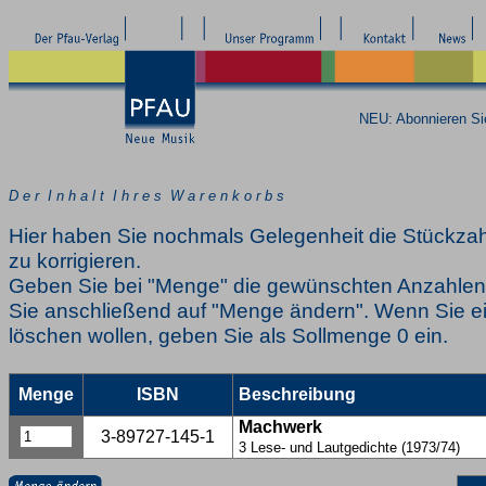
NEU: Abonnieren S
D e r I n h a l t I h r e s W a r e n k o r b s
Hier haben Sie nochmals Gelegenheit die Stückzah
zu korrigieren.
Geben Sie bei "Menge" die gewünschten Anzahlen 
Sie anschließend auf "Menge ändern". Wenn Sie ei
löschen wollen, geben Sie als Sollmenge 0 ein.
Menge
ISBN
Beschreibung
Machwerk
3-89727-145-1
3 Lese- und Lautgedichte (1973/74)