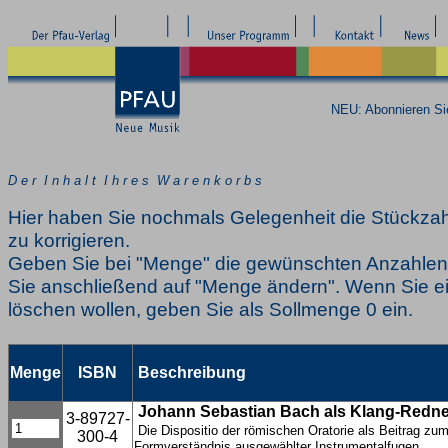
NEU: Abonnieren S
D e r I n h a l t I h r e s W a r e n k o r b s
Hier haben Sie nochmals Gelegenheit die Stückzah
zu korrigieren.
Geben Sie bei "Menge" die gewünschten Anzahlen 
Sie anschließend auf "Menge ändern". Wenn Sie ei
löschen wollen, geben Sie als Sollmenge 0 ein.
Menge
ISBN
Beschreibung
Johann Sebastian Bach als Klang-Redne
3-89727-
Die Dispositio der römischen Oratorie als Beitrag zu
300-4
Formverständnis ausgewählter Instrumentalfugen