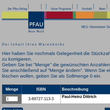
NEU: Abonnieren S
D e r I n h a l t I h r e s W a r e n k o r b s
Hier haben Sie nochmals Gelegenheit die Stückzah
zu korrigieren.
Geben Sie bei "Menge" die gewünschten Anzahlen 
Sie anschließend auf "Menge ändern". Wenn Sie ei
löschen wollen, geben Sie als Sollmenge 0 ein.
Menge
ISBN
Beschreibung
Paul-Heinz Dittrich
3-89727-113-3