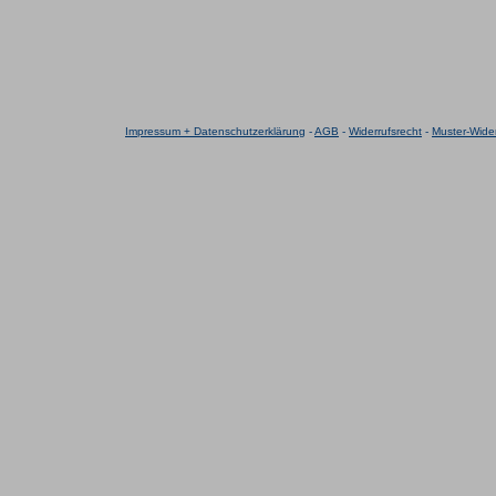
Impressum + Datenschutzerklärung
-
AGB
-
Widerrufsrecht
-
Muster-Wider