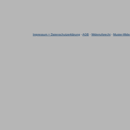
Impressum + Datenschutzerklärung
-
AGB
-
Widerrufsrecht
-
Muster-Wider