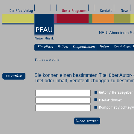
NEU: Abonnieren S
T i t e l s u c h e
Sie können einen bestimmten Titel über Autor- 
Titel oder Inhalt, Veröffentlichungen zu besti