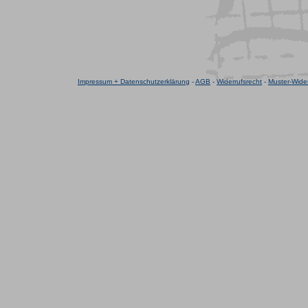
Impressum + Datenschutzerklärung
-
AGB
-
Widerrufsrecht
-
Muster-Wider