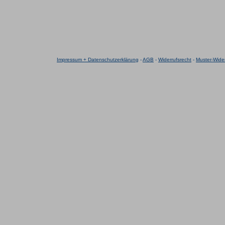
Impressum + Datenschutzerklärung
-
AGB
-
Widerrufsrecht
-
Muster-Wider