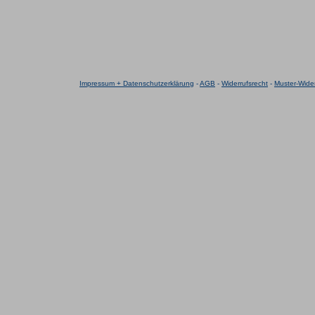
Impressum + Datenschutzerklärung
-
AGB
-
Widerrufsrecht
-
Muster-Wider