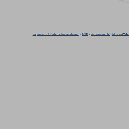
Impressum + Datenschutzerklärung
-
AGB
-
Widerrufsrecht
-
Muster-Wider