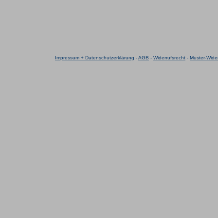
Impressum + Datenschutzerklärung
-
AGB
-
Widerrufsrecht
-
Muster-Wider