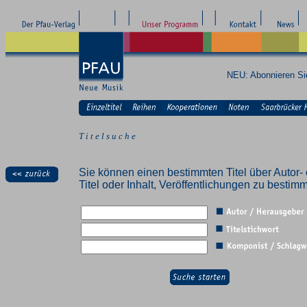
NEU: Abonnieren S
T i t e l s u c h e
Sie können einen bestimmten Titel über Autor- 
Titel oder Inhalt, Veröffentlichungen zu besti