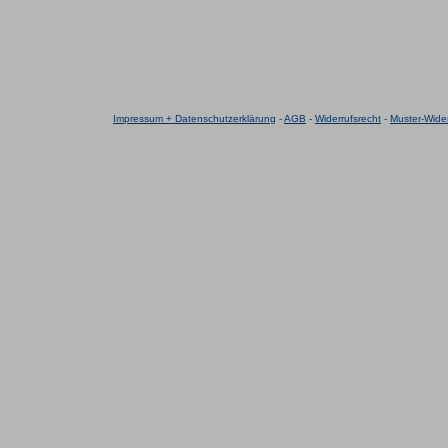
Impressum + Datenschutzerklärung
-
AGB
-
Widerrufsrecht
-
Muster-Wider