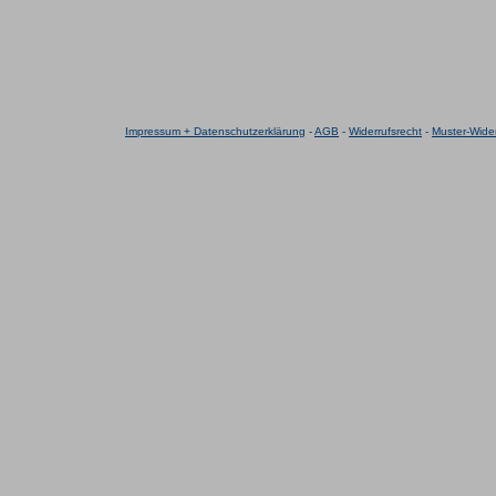
Impressum + Datenschutzerklärung
-
AGB
-
Widerrufsrecht
-
Muster-Wider