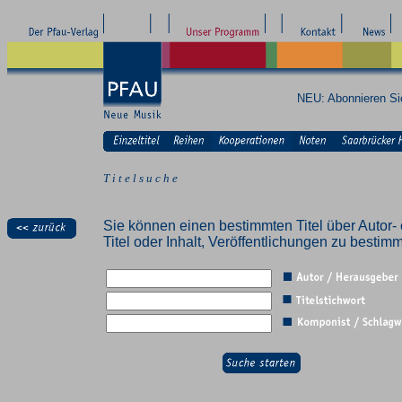
NEU: Abonnieren S
T i t e l s u c h e
Sie können einen bestimmten Titel über Autor- 
Titel oder Inhalt, Veröffentlichungen zu besti