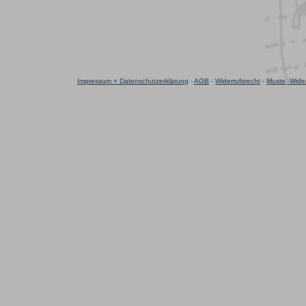
Impressum + Datenschutzerklärung
-
AGB
-
Widerrufsrecht
-
Muster-Wider