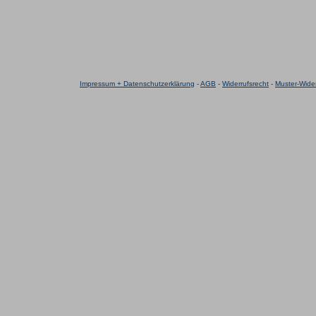
Impressum + Datenschutzerklärung
-
AGB
-
Widerrufsrecht
-
Muster-Wider