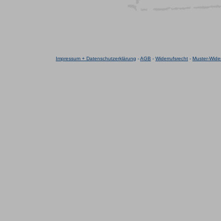
Impressum + Datenschutzerklärung
-
AGB
-
Widerrufsrecht
-
Muster-Wider