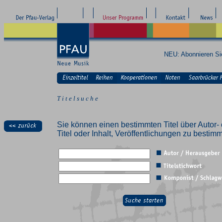
NEU: Abonnieren S
T i t e l s u c h e
Sie können einen bestimmten Titel über Autor- 
Titel oder Inhalt, Veröffentlichungen zu besti