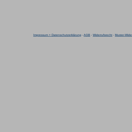
Impressum + Datenschutzerklärung
-
AGB
-
Widerrufsrecht
-
Muster-Wider