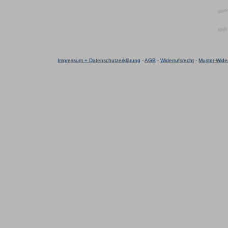
Impressum + Datenschutzerklärung
-
AGB
-
Widerrufsrecht
-
Muster-Wider