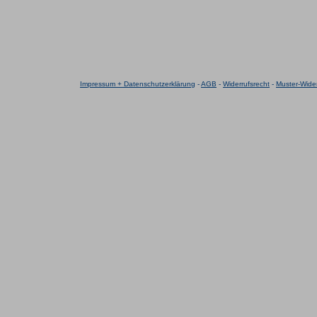
Impressum + Datenschutzerklärung
-
AGB
-
Widerrufsrecht
-
Muster-Wider