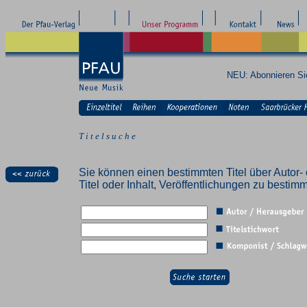
NEU: Abonnieren S
T i t e l s u c h e
Sie können einen bestimmten Titel über Autor- 
Titel oder Inhalt, Veröffentlichungen zu besti