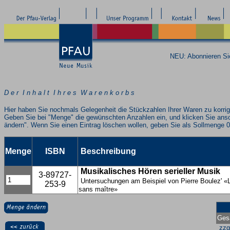
NEU: Abonnieren S
D e r I n h a l t I h r e s W a r e n k o r b s
Hier haben Sie nochmals Gelegenheit die Stückzahlen Ihrer Waren zu korrig
Geben Sie bei "Menge" die gewünschten Anzahlen ein, und klicken Sie ans
ändern". Wenn Sie einen Eintrag löschen wollen, geben Sie als Sollmenge 0
Menge
ISBN
Beschreibung
Musikalisches Hören serieller Musik
3-89727-
Untersuchungen am Beispiel von Pierre Boulez' «
253-9
sans maître»
Ges
zzg