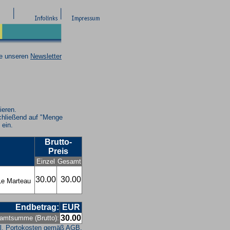
ie unseren
Newsletter
ieren.
chließend auf "Menge
 ein.
Brutto-
Preis
Einzel
Gesamt
30.00
30.00
Le Marteau
Endbetrag:
EUR
30.00
amtsumme (Brutto):
l. Portokosten gemäß
AGB
.