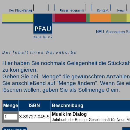
NEU: Abonnieren S
D e r I n h a l t I h r e s W a r e n k o r b s
Hier haben Sie nochmals Gelegenheit die Stückzah
zu korrigieren.
Geben Sie bei "Menge" die gewünschten Anzahlen 
Sie anschließend auf "Menge ändern". Wenn Sie ei
löschen wollen, geben Sie als Sollmenge 0 ein.
Menge
ISBN
Beschreibung
Musik im Dialog
3-89727-045-5
Jahrbuch der Berliner Gesellschaft für Neue 