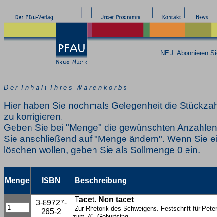
NEU: Abonnieren S
D e r I n h a l t I h r e s W a r e n k o r b s
Hier haben Sie nochmals Gelegenheit die Stückzah
zu korrigieren.
Geben Sie bei "Menge" die gewünschten Anzahlen 
Sie anschließend auf "Menge ändern". Wenn Sie ei
löschen wollen, geben Sie als Sollmenge 0 ein.
Menge
ISBN
Beschreibung
Tacet. Non tacet
3-89727-
Zur Rhetorik des Schweigens. Festschrift für Pete
265-2
zum 70. Geburtstag