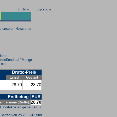
ie unseren
Newsletter
ieren.
chließend auf "Menge
 ein.
Brutto-Preis
Einzel
Gesamt
28.70
28.70
Endbetrag:
EUR
28.70
amtsumme (Brutto):
l. Portokosten gemäß
AGB
.
 Betrag von 28.70 EUR sind