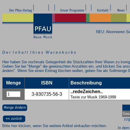
NEU: Abonnieren S
D e r I n h a l t I h r e s W a r e n k o r b s
Hier haben Sie nochmals Gelegenheit die Stückzahlen Ihrer Waren zu korrig
Geben Sie bei "Menge" die gewünschten Anzahlen ein, und klicken Sie ans
ändern". Wenn Sie einen Eintrag löschen wollen, geben Sie als Sollmenge 0
Menge
ISBN
Beschreibung
..redeZeichen..
3-930735-56-3
Texte zur Musik 1969-1999
Ges
zzg
Bitte hier klicken, wenn Sie weitere Artikel einkaufen möchten.
In dem