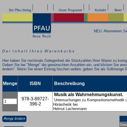
NEU: Abonnieren S
D e r I n h a l t I h r e s W a r e n k o r b s
Hier haben Sie nochmals Gelegenheit die Stückzahlen Ihrer Waren zu korrig
Geben Sie bei "Menge" die gewünschten Anzahlen ein, und klicken Sie ans
ändern". Wenn Sie einen Eintrag löschen wollen, geben Sie als Sollmenge 0
Menge
ISBN
Beschreibung
Musik als Wahrnehmungskunst.
978-3-89727-
Untersuchungen zu Kompositionsmethodik 
396-2
Hörästhetik bei
Helmut Lachenmann
Ges