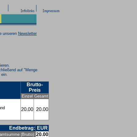
ie unseren
Newsletter
ieren.
chließend auf "Menge
 ein.
Brutto-
Preis
Einzel
Gesamt
und
20.00
20.00
Endbetrag:
EUR
20.00
amtsumme (Brutto):